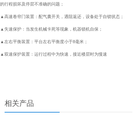
的行程损坏及停层不准确的问题；
▲高速卷帘门装置：配气囊开关，遇阻返还，设备处于自锁状态；
▲失速保护：当发生机械卡死等现象，机器锁机自保；
▲左右平衡装置：平台左右平衡度小于8毫米；
▲双速保护装置：运行过程中为快速，接近楼层时为慢速
相关产品